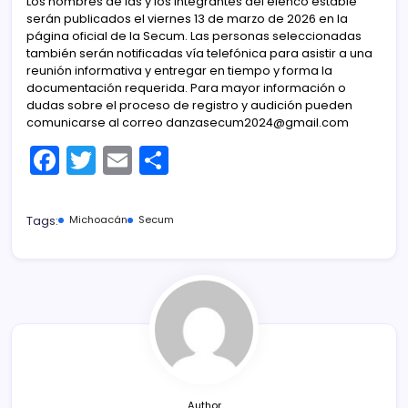
Los nombres de las y los integrantes del elenco estable
serán publicados el viernes 13 de marzo de 2026 en la
página oficial de la Secum. Las personas seleccionadas
también serán notificadas vía telefónica para asistir a una
reunión informativa y entregar en tiempo y forma la
documentación requerida. Para mayor información o
dudas sobre el proceso de registro y audición pueden
comunicarse al correo danzasecum2024@gmail.com
F
T
E
C
a
w
m
o
c
itt
ai
m
Tags:
Michoacán
Secum
e
er
l
p
b
ar
o
tir
o
k
Author