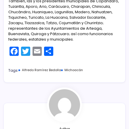
También, las y los presidentes municipales de Copándaro,
Tuzantla, Aporo, Ario, Carácuaro, Charapan, Chinicuila,
Chucándiro, Huaniqueo, Lagunillas, Madero, Nahuatzen,
Tiquicheo, Turicato, La Huacana, Salvador Escalante,
Zacapu, Tlazazalca, Tzitzio, Cojumatlán y Churintzio;
representantes de los Ayuntamientos de Arteaga,
Buenavista, Quiroga y Pátzcuaro; así como funcionarios
federales, estatales y municipales.
F
T
E
C
a
w
m
o
c
itt
ai
m
Tags:
Alfredo Ramírez Bedolla
Michoacán
e
er
l
p
b
ar
o
tir
o
k
Author