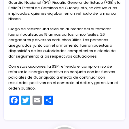
Guardia Nacional (GN), Fiscalía General del Estado (FGE) y la
Policía Estatal de Caminos de Guanajuato, se detuvo a los
implicados, quienes viajaban en un vehículo de la marca
Nissan.
Luego de realizar una revisión al interior del automotor
fueron localizadas 19 armas cortas, cinco fusiles, 26
cargadores y diversos cartuchos útiles. Las personas
aseguradas, junto con el armamento, fueron puestas a
disposición de las autoridades competentes a efecto de
dar seguimiento a las respectivas actuaciones.
Con estas acciones, la SSP refrenda el compromiso de
reforzar la sinergia operativa en conjunto con las fuerzas
policiales de Guanajuato a efecto de continuar con
resultados positivos en el combate al delito y garantizar el
orden público.
F
T
E
C
a
w
m
o
c
itt
ai
m
e
er
l
p