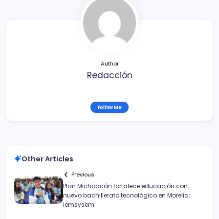
b
ar
o
tir
o
k
Author
Redacción
Follow Me
Other Articles
Previous
Plan Michoacán fortalece educación con
nuevo bachillerato tecnológico en Morelia:
Iemsysem