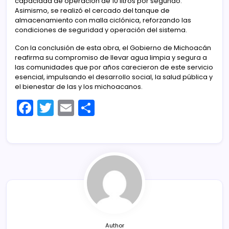
capacidad de operación de 10 litros por segundo.
Asimismo, se realizó el cercado del tanque de
almacenamiento con malla ciclónica, reforzando las
condiciones de seguridad y operación del sistema.
Con la conclusión de esta obra, el Gobierno de Michoacán
reafirma su compromiso de llevar agua limpia y segura a
las comunidades que por años carecieron de este servicio
esencial, impulsando el desarrollo social, la salud pública y
el bienestar de las y los michoacanos.
F
T
E
C
a
w
m
o
c
itt
ai
m
e
er
l
p
b
ar
o
tir
o
k
Author