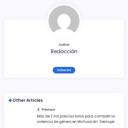
o
tir
o
k
Author
Redacción
Follow Me
Other Articles
Previous
Más de 2 mil policías listos para combatir la
violencia de género en Michoacán: Seimujer