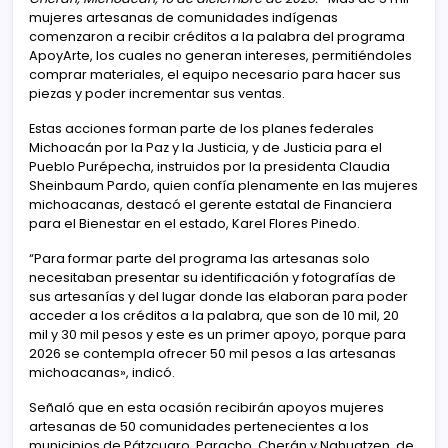
mujeres artesanas de comunidades indígenas
comenzaron a recibir créditos a la palabra del programa
ApoyArte, los cuales no generan intereses, permitiéndoles
comprar materiales, el equipo necesario para hacer sus
piezas y poder incrementar sus ventas.
Estas acciones forman parte de los planes federales
Michoacán por la Paz y la Justicia, y de Justicia para el
Pueblo Purépecha, instruidos por la presidenta Claudia
Sheinbaum Pardo, quien confía plenamente en las mujeres
michoacanas, destacó el gerente estatal de Financiera
para el Bienestar en el estado, Karel Flores Pinedo.
“Para formar parte del programa las artesanas solo
necesitaban presentar su identificación y fotografías de
sus artesanías y del lugar donde las elaboran para poder
acceder a los créditos a la palabra, que son de 10 mil, 20
mil y 30 mil pesos y este es un primer apoyo, porque para
2026 se contempla ofrecer 50 mil pesos a las artesanas
michoacanas», indicó.
Señaló que en esta ocasión recibirán apoyos mujeres
artesanas de 50 comunidades pertenecientes a los
municipios de Pátzcuaro, Paracho, Cherán y Nahuatzen, de