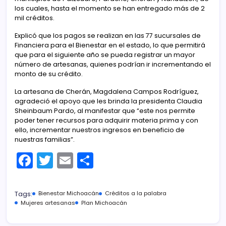
los cuales, hasta el momento se han entregado más de 2
mil créditos.
Explicó que los pagos se realizan en las 77 sucursales de
Financiera para el Bienestar en el estado, lo que permitirá
que para el siguiente año se pueda registrar un mayor
número de artesanas, quienes podrían ir incrementando el
monto de su crédito.
La artesana de Cherán, Magdalena Campos Rodríguez,
agradeció el apoyo que les brinda la presidenta Claudia
Sheinbaum Pardo, al manifestar que “este nos permite
poder tener recursos para adquirir materia prima y con
ello, incrementar nuestros ingresos en beneficio de
nuestras familias”.
F
T
E
C
a
w
m
o
c
itt
ai
m
Tags:
Bienestar Michoacán
Créditos a la palabra
e
er
l
p
Mujeres artesanas
Plan Michoacán
b
ar