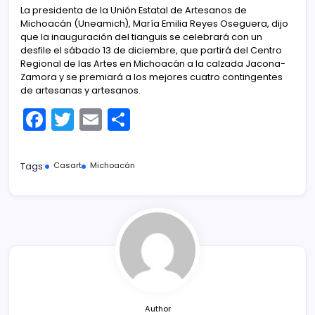
La presidenta de la Unión Estatal de Artesanos de
Michoacán (Uneamich), María Emilia Reyes Oseguera, dijo
que la inauguración del tianguis se celebrará con un
desfile el sábado 13 de diciembre, que partirá del Centro
Regional de las Artes en Michoacán a la calzada Jacona-
Zamora y se premiará a los mejores cuatro contingentes
de artesanas y artesanos.
F
T
E
C
a
w
m
o
c
itt
ai
m
Tags:
Casart
Michoacán
e
er
l
p
b
ar
o
tir
o
k
Author