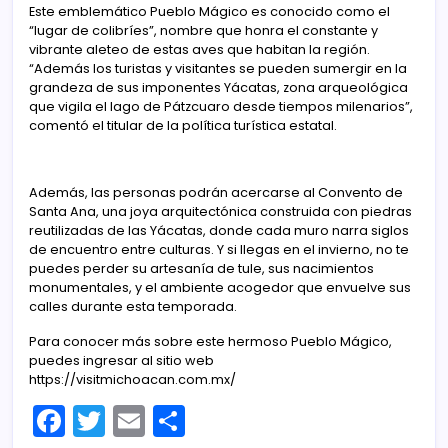
Este emblemático Pueblo Mágico es conocido como el
“lugar de colibríes”, nombre que honra el constante y
vibrante aleteo de estas aves que habitan la región.
“Además los turistas y visitantes se pueden sumergir en la
grandeza de sus imponentes Yácatas, zona arqueológica
que vigila el lago de Pátzcuaro desde tiempos milenarios”,
comentó el titular de la política turística estatal.
Además, las personas podrán acercarse al Convento de
Santa Ana, una joya arquitectónica construida con piedras
reutilizadas de las Yácatas, donde cada muro narra siglos
de encuentro entre culturas. Y si llegas en el invierno, no te
puedes perder su artesanía de tule, sus nacimientos
monumentales, y el ambiente acogedor que envuelve sus
calles durante esta temporada.
Para conocer más sobre este hermoso Pueblo Mágico,
puedes ingresar al sitio web
https://visitmichoacan.com.mx/
F
T
E
C