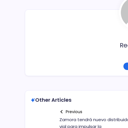
o
tir
o
k
Re
Other Articles
Previous
Zamora tendrá nuevo distribuid
vial para impulsar la