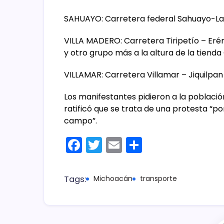
SAHUAYO: Carretera federal Sahuayo-La 
VILLA MADERO: Carretera Tiripetío – Erén
y otro grupo más a la altura de la tienda
VILLAMAR: Carretera Villamar – Jiquilpan
Los manifestantes pidieron a la población
ratificó que se trata de una protesta “po
campo”.
F
T
E
C
a
w
m
o
c
itt
ai
m
Tags:
Michoacán
transporte
e
er
l
p
b
ar