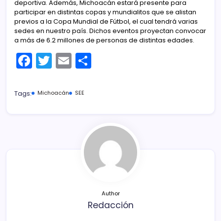
deportiva. Además, Michoacán estará presente para
participar en distintas copas y mundialitos que se alistan
previos a la Copa Mundial de Fútbol, el cual tendrá varias
sedes en nuestro país. Dichos eventos proyectan convocar
a más de 6.2 millones de personas de distintas edades.
F
T
E
C
a
w
m
o
c
itt
ai
m
Tags:
Michoacán
SEE
e
er
l
p
b
ar
o
tir
o
k
Author
Redacción