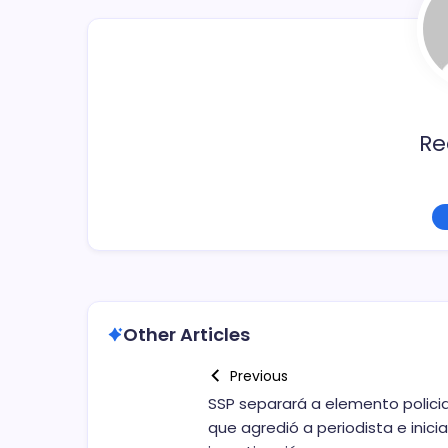
o
k
Re
Other Articles
Previous
SSP separará a elemento policia
que agredió a periodista e inici