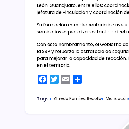
León, Guanajuato, entre ellos: coordinac
jefatura de vinculación y coordinación 
Su formación complementaria incluye una
seminarios especializados tanto a nivel 
Con este nombramiento, el Gobierno de 
la SSP y refuerza la estrategia de segur
para mejorar la capacidad de reacción, i
en el territorio.
F
T
E
C
a
w
m
o
c
itt
ai
m
Tags:
Alfredo Ramírez Bedolla
Michoacán
e
er
l
p
b
ar
o
tir