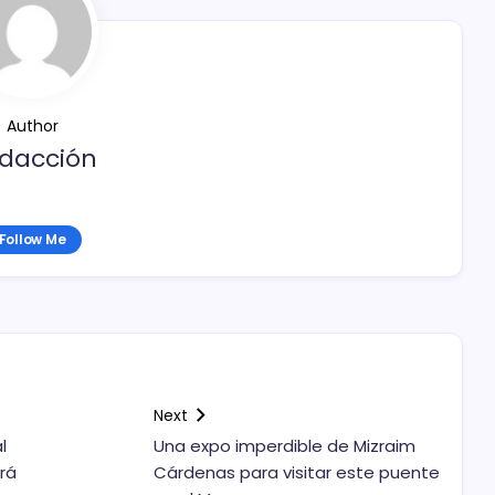
Author
dacción
Follow Me
Next
l
Una expo imperdible de Mizraim
ará
Cárdenas para visitar este puente