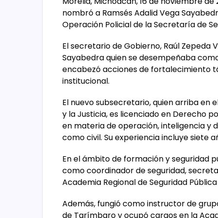
Morelia, Michoacán, 16 de noviembre de 
nombró a Ramsés Adalid Vega Sayabedra
Operación Policial de la Secretaría de Se
El secretario de Gobierno, Raúl Zepeda 
Sayabedra quien se desempeñaba como dir
encabezó acciones de fortalecimiento tá
institucional.
El nuevo subsecretario, quien arriba en 
y la Justicia, es licenciado en Derecho p
en materia de operación, inteligencia y di
como civil. Su experiencia incluye siete a
En el ámbito de formación y seguridad públ
como coordinador de seguridad, secretari
Academia Regional de Seguridad Pública
Además, fungió como instructor de grupo
de Tarímbaro y ocupó cargos en la Acad