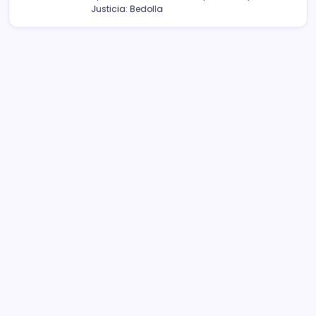
Justicia: Bedolla
Sistema Michoacano de Radio y Televisión
José Rosas Moreno #200
Colonia Vista Bella
CP 58090, Morelia, México
Teléfono (01) 4431136900
Contacto
smichoacanortv@gmail.com