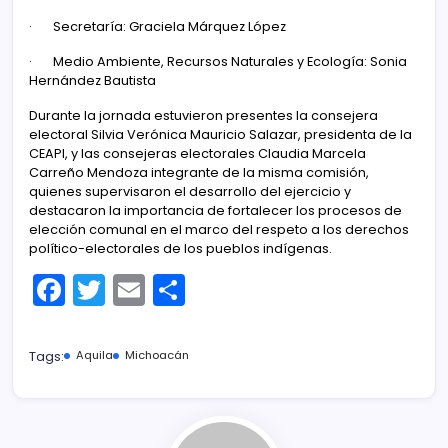
· Secretaría: Graciela Márquez López
· Medio Ambiente, Recursos Naturales y Ecología: Sonia
Hernández Bautista
Durante la jornada estuvieron presentes la consejera
electoral Silvia Verónica Mauricio Salazar, presidenta de la
CEAPI, y las consejeras electorales Claudia Marcela
Carreño Mendoza integrante de la misma comisión,
quienes supervisaron el desarrollo del ejercicio y
destacaron la importancia de fortalecer los procesos de
elección comunal en el marco del respeto a los derechos
político-electorales de los pueblos indígenas.
F
T
E
C
a
w
m
o
c
itt
ai
m
Tags:
Aquila
Michoacán
e
er
l
p
b
ar