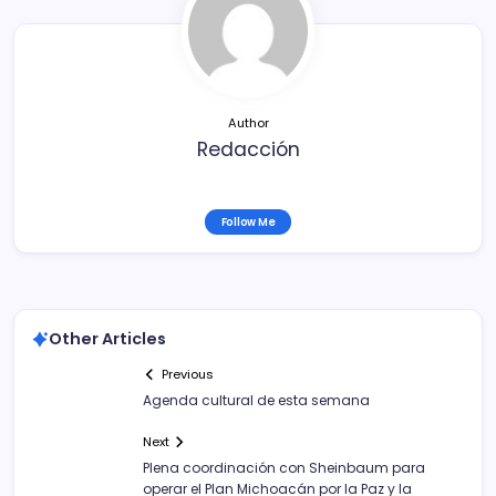
o
tir
o
k
Author
Redacción
Follow Me
Other Articles
Previous
Agenda cultural de esta semana
Next
Plena coordinación con Sheinbaum para
operar el Plan Michoacán por la Paz y la