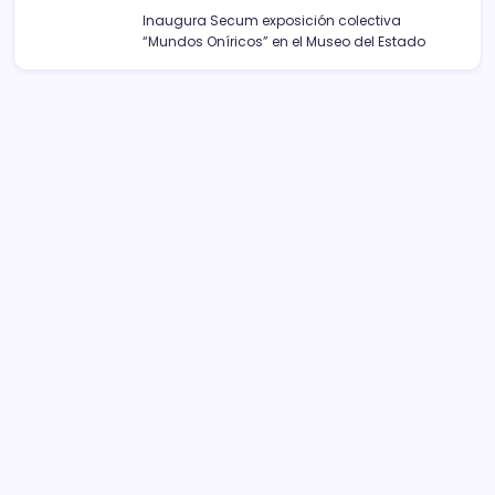
Inaugura Secum exposición colectiva
“Mundos Oníricos” en el Museo del Estado
Sistema Michoacano de Radio y Televisión
José Rosas Moreno #200
Colonia Vista Bella
CP 58090, Morelia, México
Teléfono (01) 4431136900