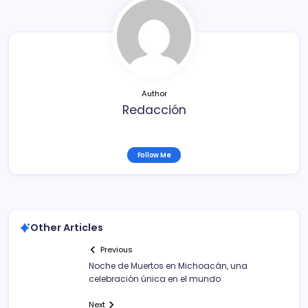
o
tir
o
k
Author
Redacción
Follow Me
Other Articles
Previous
Noche de Muertos en Michoacán, una
celebración única en el mundo
Next