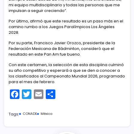
mi equipo multidisciplinario y todas las personas que me
impulsan a seguir creciendo”.
Por último, afirmó que este resultado es un paso más en el
camino rumbo a los Juegos Paralímpicos Los Ángeles
2028.
Por su parte, Francisco Javier Orozco, presidente de la
Federación Mexicana de Bádminton, consideró que el
resultado en este Pan Am fue bueno.
Con este certamen, la selección de esta disciplina culminó
su año competitivo y esperará a que se den a conocer a
los clasificados al Campeonato Mundial 2026, programado
para el mes de febrero.
F
T
E
C
a
w
m
o
c
itt
ai
m
Tags:
CONADE
México
e
er
l
p
b
ar