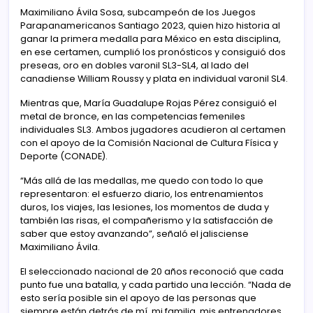
Maximiliano Ávila Sosa, subcampeón de los Juegos
Parapanamericanos Santiago 2023, quien hizo historia al
ganar la primera medalla para México en esta disciplina,
en ese certamen, cumplió los pronósticos y consiguió dos
preseas, oro en dobles varonil SL3-SL4, al lado del
canadiense William Roussy y plata en individual varonil SL4.
Mientras que, María Guadalupe Rojas Pérez consiguió el
metal de bronce, en las competencias femeniles
individuales SL3. Ambos jugadores acudieron al certamen
con el apoyo de la Comisión Nacional de Cultura Física y
Deporte (CONADE).
“Más allá de las medallas, me quedo con todo lo que
representaron: el esfuerzo diario, los entrenamientos
duros, los viajes, las lesiones, los momentos de duda y
también las risas, el compañerismo y la satisfacción de
saber que estoy avanzando”, señaló el jalisciense
Maximiliano Ávila.
El seleccionado nacional de 20 años reconoció que cada
punto fue una batalla, y cada partido una lección. “Nada de
esto sería posible sin el apoyo de las personas que
siempre están detrás de mí, mi familia, mis entrenadores,