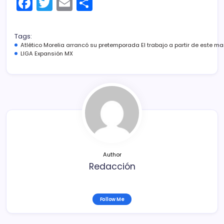
F
T
E
C
a
w
m
o
c
itt
ai
m
Tags:
e
er
l
p
Atlético Morelia arrancó su pretemporada El trabajo a partir de este ma
LIGA Expansión MX
b
ar
o
tir
o
k
Author
Redacción
Follow Me