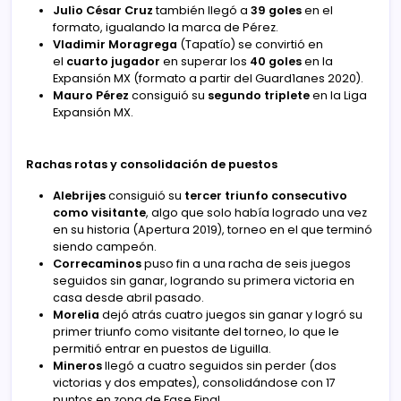
Julio César Cruz
también llegó a
39 goles
en el
formato, igualando la marca de Pérez.
Vladimir Moragrega
(Tapatío) se convirtió en
el
cuarto jugador
en superar los
40 goles
en la
Expansión MX (formato a partir del Guard1anes 2020).
Mauro Pérez
consiguió su
segundo triplete
en la Liga
Expansión MX.
Rachas rotas y consolidación de puestos
Alebrijes
consiguió su
tercer triunfo consecutivo
como visitante
, algo que solo había logrado una vez
en su historia (Apertura 2019), torneo en el que terminó
siendo campeón.
Correcaminos
puso fin a una racha de seis juegos
seguidos sin ganar, logrando su primera victoria en
casa desde abril pasado.
Morelia
dejó atrás cuatro juegos sin ganar y logró su
primer triunfo como visitante del torneo, lo que le
permitió entrar en puestos de Liguilla.
Mineros
llegó a cuatro seguidos sin perder (dos
victorias y dos empates), consolidándose con 17
puntos en zona de Fase Final.