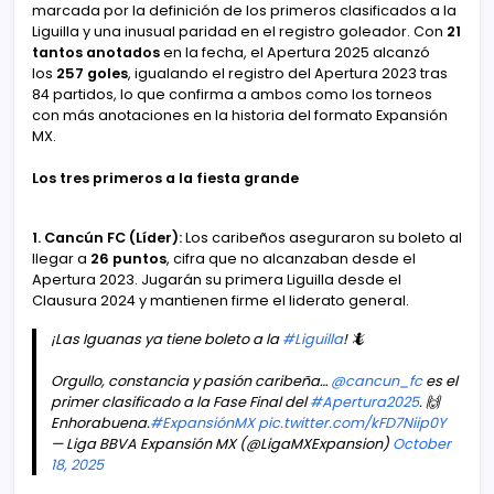
marcada por la definición de los primeros clasificados a la
Liguilla y una inusual paridad en el registro goleador. Con
21
tantos anotados
en la fecha, el Apertura 2025 alcanzó
los
257 goles
, igualando el registro del Apertura 2023 tras
84 partidos, lo que confirma a ambos como los torneos
con más anotaciones en la historia del formato Expansión
MX.
Los tres primeros a la fiesta grande
1. Cancún FC (Líder):
Los caribeños aseguraron su boleto al
llegar a
26 puntos
, cifra que no alcanzaban desde el
Apertura 2023. Jugarán su primera Liguilla desde el
Clausura 2024 y mantienen firme el liderato general.
¡Las Iguanas ya tiene boleto a la
#Liguilla
! 🦎
Orgullo, constancia y pasión caribeña…
@cancun_fc
es el
primer clasificado a la Fase Final del
#Apertura2025
. 🙌
Enhorabuena.
#ExpansiónMX
pic.twitter.com/kFD7Niip0Y
— Liga BBVA Expansión MX (@LigaMXExpansion)
October
18, 2025