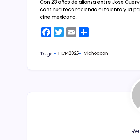
Con 23 años de alianza entre José Cuervo
continúa reconociendo el talento y la p
cine mexicano.
F
T
E
C
a
w
m
o
c
itt
ai
m
Tags:
FICM2025
Michoacán
e
er
l
p
b
ar
o
tir
o
k
Re