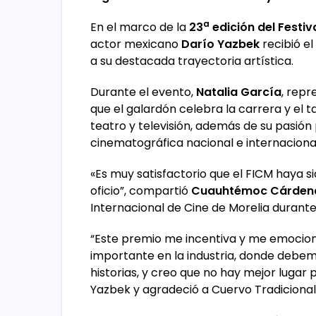
a
En el marco de la
23
edición del Festiv
actor mexicano
Darío Yazbek
recibió el
a su destacada trayectoria artística.
Durante el evento,
Natalia García
, repr
que el galardón celebra la carrera y el t
teatro y televisión, además de su pasión
cinematográfica nacional e internacional
«Es muy satisfactorio que el FICM haya s
oficio”, compartió
Cuauhtémoc Cárdena
Internacional de Cine de Morelia durante
“Este premio me incentiva y me emocio
importante en la industria, donde debe
historias, y creo que no hay mejor luga
Yazbek y agradeció a Cuervo Tradicional p