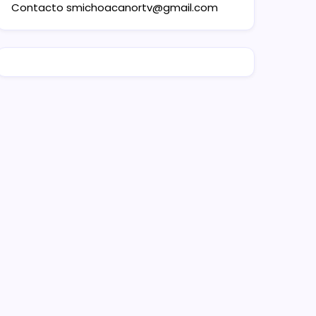
Contacto
smichoacanortv@gmail.com