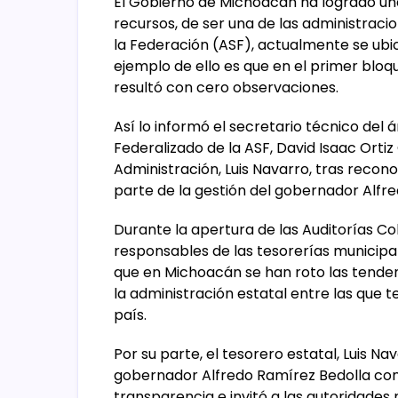
El Gobierno de Michoacán ha logrado una
recursos, de ser una de las administraci
la Federación (ASF), actualmente se ubic
ejemplo de ello es que en el primer bloq
resultó con cero observaciones.
Así lo informó el secretario técnico del 
Federalizado de la ASF, David Isaac Ortiz
Administración, Luis Navarro, tras recono
parte de la gestión del gobernador Alfre
Durante la apertura de las Auditorías Co
responsables de las tesorerías municipale
que en Michoacán se han roto las tenden
la administración estatal entre las que
país.
Por su parte, el tesorero estatal, Luis Na
gobernador Alfredo Ramírez Bedolla cont
transparencia e invitó a las autoridades