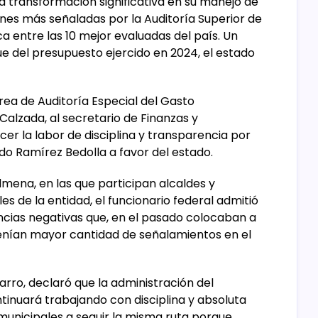
 transformación significativa en su manejo de
ones más señaladas por la Auditoría Superior de
a entre las 10 mejor evaluadas del país. Un
ue del presupuesto ejercido en 2024, el estado
área de Auditoría Especial del Gasto
 Calzada, al secretario de Finanzas y
cer la labor de disciplina y transparencia por
do Ramírez Bedolla a favor del estado.
lmena, en las que participan alcaldes y
s de la entidad, el funcionario federal admitió
cias negativas que, en el pasado colocaban a
 tenían mayor cantidad de señalamientos en el
varro, declaró que la administración del
inuará trabajando con disciplina y absoluta
 municipales a seguir la misma ruta porque,