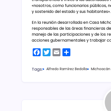
«nosotros, como funcionarios públicos, n
y sostenido del estado y sus habitantes».
En la reunión desarrollada en Casa Mich
responsables de las áreas financieras d
manejo de las participaciones y de los r
acciones gubernamentales y trabajar con
F
T
E
C
a
w
m
o
c
itt
ai
m
Tags:
Alfredo Ramírez Bedolla
Michoacán
e
er
l
p
b
ar
o
tir
o
k