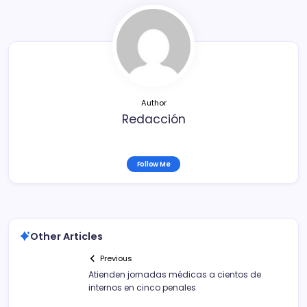
b
ar
o
tir
o
k
Author
Redacción
Follow Me
Other Articles
Previous
Atienden jornadas médicas a cientos de
internos en cinco penales