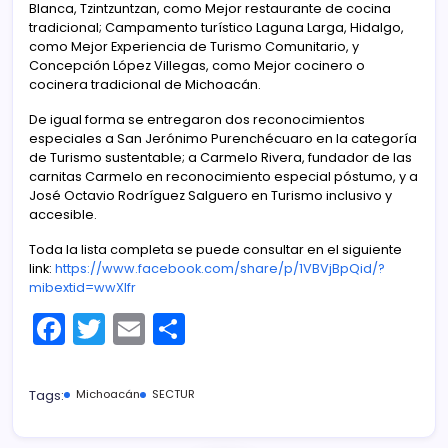
Blanca, Tzintzuntzan, como Mejor restaurante de cocina
tradicional; Campamento turístico Laguna Larga, Hidalgo,
como Mejor Experiencia de Turismo Comunitario, y
Concepción López Villegas, como Mejor cocinero o
cocinera tradicional de Michoacán.
De igual forma se entregaron dos reconocimientos
especiales a San Jerónimo Purenchécuaro en la categoría
de Turismo sustentable; a Carmelo Rivera, fundador de las
carnitas Carmelo en reconocimiento especial póstumo, y a
José Octavio Rodríguez Salguero en Turismo inclusivo y
accesible.
Toda la lista completa se puede consultar en el siguiente
link:
https://www.facebook.com/share/p/1VBVjBpQid/?
mibextid=wwXIfr
F
T
E
C
a
w
m
o
c
itt
ai
m
Tags:
Michoacán
SECTUR
e
er
l
p