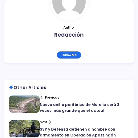
o
k
Author
Redacción
Follow Me
Other Articles
Previous
Nuevo anillo periférico de Morelia será 3
veces más grande que el actual
Next
SSP y Defensa detienen a hombre con
armamento en Operación Apatzingán