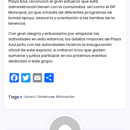
Playa Azul, reconoció el gran esfuerzo que está
administración tienen con la comunidad; así como el DIF
Municipal, ya que a través de diferentes programas se
brinda apoyo, asesoría y orientación a las familias de la
tenencia.
Con gran alegría y entusiasmo por empezar las
actividades en esta estancia; los adultos mayores de Playa
Azul junto con las autoridades hicieron la inauguración
oficial de este espacio, e invitaron a los que gusten
sumarse y juntos participar en los próximos eventos
dedicado a este grupo.
F
T
E
C
a
w
m
o
c
itt
ai
m
Tags:
Lázaro Cárdenas
Michoacán
e
er
l
p
b
ar
o
tir