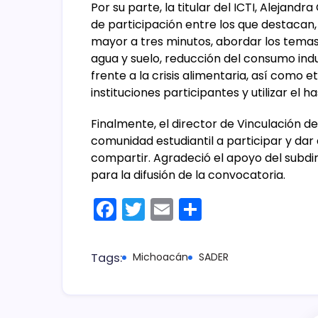
Por su parte, la titular del ICTI, Alejan
de participación entre los que destacan,
mayor a tres minutos, abordar los temas
agua y suelo, reducción del consumo indu
frente a la crisis alimentaria, así como et
instituciones participantes y utilizar e
Finalmente, el director de Vinculación d
comunidad estudiantil a participar y dar
compartir. Agradeció el apoyo del subdir
para la difusión de la convocatoria.
F
T
E
C
a
w
m
o
c
itt
ai
m
Tags:
Michoacán
SADER
e
er
l
p
b
ar