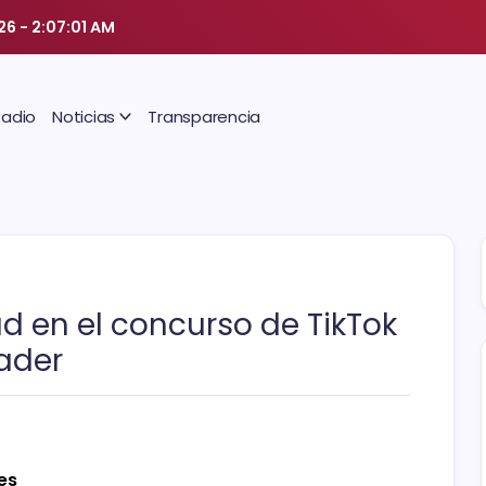
026
-
2:07:01 AM
Radio
Noticias
Transparencia
d en el concurso de TikTok
ader
es