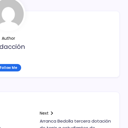
Author
dacción
Follow Me
Next
Arranca Bedolla tercera dotación
a
de tenis a estudiantes de