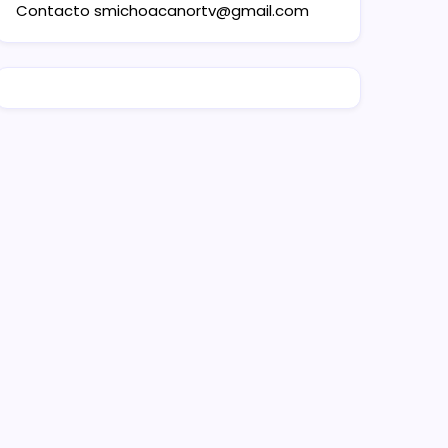
Contacto
smichoacanortv@gmail.com