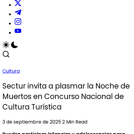
cobertura
brindar
/
a
cobertura
https://www.tiktok.com/@sistema.michoacano?
las
a
_r=1&_t=ZS-
https://www.instagram.com/sistema.michoacano
noticias
las
96a0qhG5we1
igsh=MThxMmFoOWI5enZ3dA==
locales
noticias
https://youtube.com/@smichoacano?
y
locales
si=USYJvLW5p3fCXs4Z
actividades
y
de
actividades
la
de
región.
la
Cultura
región.
Sectur invita a plasmar la Noche de
Muertos en Concurso Nacional de
Cultura Turística
3 de septiembre de 2025
2 Min Read