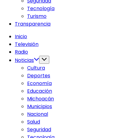
Seguridad
del
públicos
Tecnología
Estado
del
Turismo
de
Estado
Transparencia
Michoacán,
de
México.
Michoacán,
Inicio
Creado
México.
Televisión
en
Creado
Radio
1984,
en
Noticias
su
1984,
Cultura
objetivo
su
Deportes
principal
objetivo
Economía
es
principal
Educación
transmitir
es
Michoacán
contenidos
transmitir
Municipios
educativos,
contenidos
Nacional
culturales,
educativos,
Salud
científicos
culturales,
Seguridad
y
científicos
Tecnología