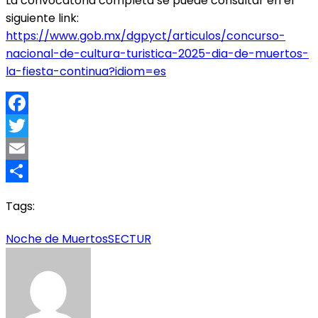
La convocatoria completa se puede consultar en el
siguiente link:
https://www.gob.mx/dgpyct/articulos/concurso-
nacional-de-cultura-turistica-2025-dia-de-muertos-
la-fiesta-continua?idiom=es
Facebook
Twitter
Email
Compartir
Tags:
Noche de Muertos
SECTUR