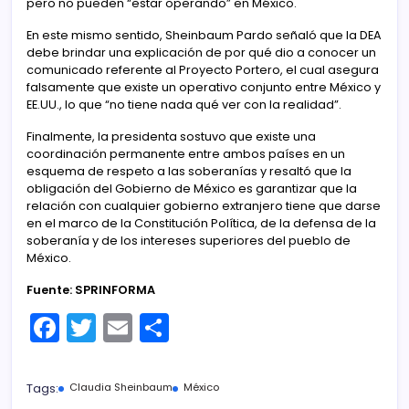
pero no pueden “estar operando” en México.
En este mismo sentido, Sheinbaum Pardo señaló que la DEA
debe brindar una explicación de por qué dio a conocer un
comunicado referente al Proyecto Portero, el cual asegura
falsamente que existe un operativo conjunto entre México y
EE.UU., lo que “no tiene nada qué ver con la realidad”.
Finalmente, la presidenta sostuvo que existe una
coordinación permanente entre ambos países en un
esquema de respeto a las soberanías y resaltó que la
obligación del Gobierno de México es garantizar que la
relación con cualquier gobierno extranjero tiene que darse
en el marco de la Constitución Política, de la defensa de la
soberanía y de los intereses superiores del pueblo de
México.
Fuente: SPRINFORMA
F
T
E
C
a
w
m
o
c
itt
ai
m
Tags:
Claudia Sheinbaum
México