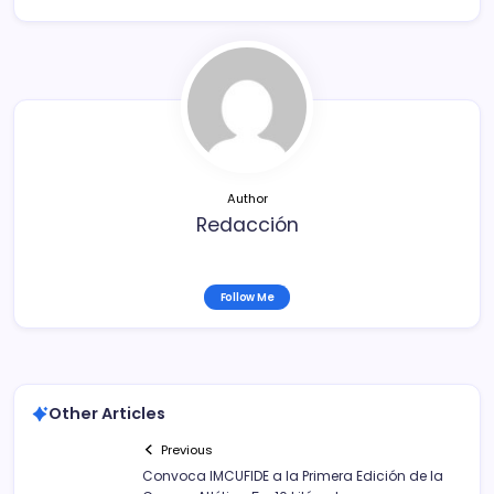
e
er
l
p
b
ar
o
tir
o
k
Author
Redacción
Follow Me
Other Articles
Previous
Convoca IMCUFIDE a la Primera Edición de la