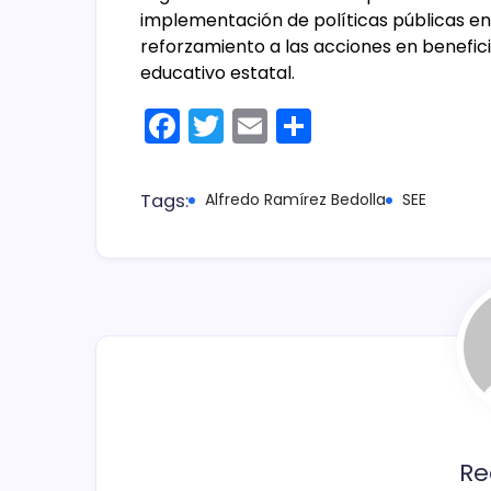
implementación de políticas públicas en 
reforzamiento a las acciones en benefici
educativo estatal.
F
T
E
C
a
w
m
o
c
itt
ai
m
Tags:
Alfredo Ramírez Bedolla
SEE
e
er
l
p
b
ar
o
tir
o
k
Re