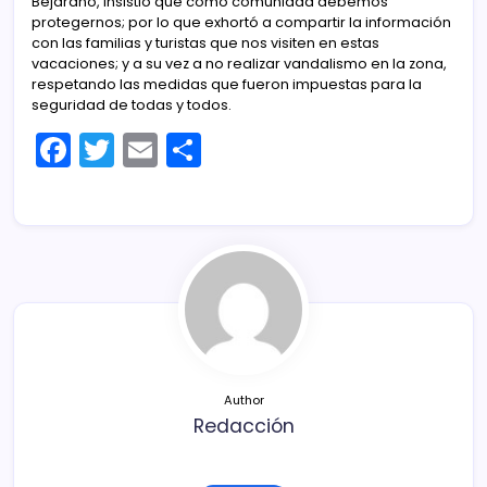
Bejarano, insistió que como comunidad debemos
protegernos; por lo que exhortó a compartir la información
con las familias y turistas que nos visiten en estas
vacaciones; y a su vez a no realizar vandalismo en la zona,
respetando las medidas que fueron impuestas para la
seguridad de todas y todos.
F
T
E
C
a
w
m
o
c
itt
ai
m
e
er
l
p
b
ar
o
tir
o
k
Author
Redacción