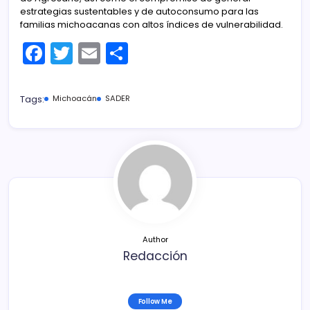
estrategias sustentables y de autoconsumo para las
familias michoacanas con altos índices de vulnerabilidad.
F
T
E
C
a
w
m
o
c
itt
ai
m
Tags:
Michoacán
SADER
e
er
l
p
b
ar
o
tir
o
k
Author
Redacción
Follow Me