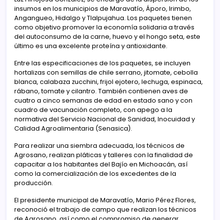
insumos en los municipios de Maravatío, Áporo, Irimbo,
Angangueo, Hidalgo y Tlalpujahua. Los paquetes tienen
como objetivo promover la economía solidaria a través
del autoconsumo de la carne, huevo y el hongo seta, este
último es una excelente proteína y antioxidante.
Entre las especificaciones de los paquetes, se incluyen
hortalizas con semillas de chile serrano, jitomate, cebolla
blanca, calabaza zucchini, frijol ejotero, lechuga, espinaca,
rábano, tomate y cilantro. También contienen aves de
cuatro a cinco semanas de edad en estado sano y con
cuadro de vacunación completo, con apego a la
normativa del Servicio Nacional de Sanidad, Inocuidad y
Calidad Agroalimentaria (Senasica).
Para realizar una siembra adecuada, los técnicos de
Agrosano, realizan pláticas y talleres con la finalidad de
capacitar a los habitantes del Bajío en Michoacán, así
como la comercialización de los excedentes de la
producción.
El presidente municipal de Maravatío, Mario Pérez Flores,
reconoció el trabajo de campo que realizan los técnicos
de Agrosano, así como el compromiso de generar