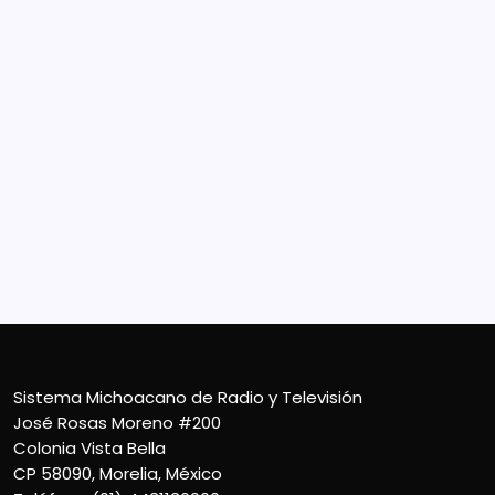
Sistema Michoacano de Radio y Televisión
José Rosas Moreno #200
Colonia Vista Bella
CP 58090, Morelia, México
Teléfono (01) 4431136900
Contacto
smichoacanortv@gmail.com
Sistema Michoacano de Radio y Televisión
José Rosas Moreno #200
Colonia Vista Bella
CP 58090, Morelia, México