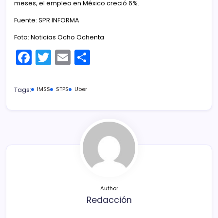
meses, el empleo en México creció 6%.
Fuente: SPR INFORMA
Foto: Noticias Ocho Ochenta
F
T
E
C
a
w
m
o
c
itt
ai
m
Tags:
IMSS
STPS
Uber
e
er
l
p
b
ar
o
tir
o
k
Author
Redacción