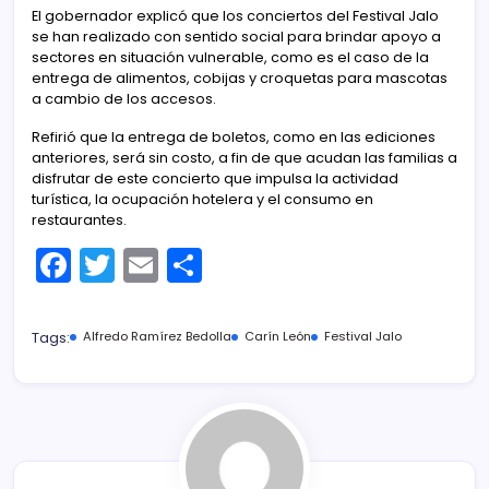
El gobernador explicó que los conciertos del Festival Jalo
se han realizado con sentido social para brindar apoyo a
sectores en situación vulnerable, como es el caso de la
entrega de alimentos, cobijas y croquetas para mascotas
a cambio de los accesos.
Refirió que la entrega de boletos, como en las ediciones
anteriores, será sin costo, a fin de que acudan las familias a
disfrutar de este concierto que impulsa la actividad
turística, la ocupación hotelera y el consumo en
restaurantes.
F
T
E
C
a
w
m
o
c
itt
ai
m
Tags:
Alfredo Ramírez Bedolla
Carín León
Festival Jalo
e
er
l
p
b
ar
o
tir
o