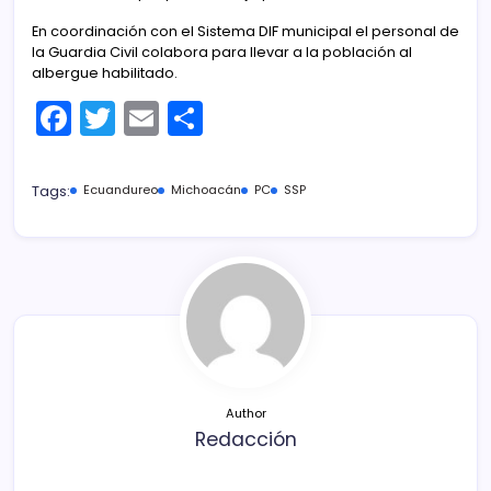
En coordinación con el Sistema DIF municipal el personal de
la Guardia Civil colabora para llevar a la población al
albergue habilitado.
F
T
E
C
a
w
m
o
c
itt
ai
m
Tags:
Ecuandureo
Michoacán
PC
SSP
e
er
l
p
b
ar
o
tir
o
k
Author
Redacción