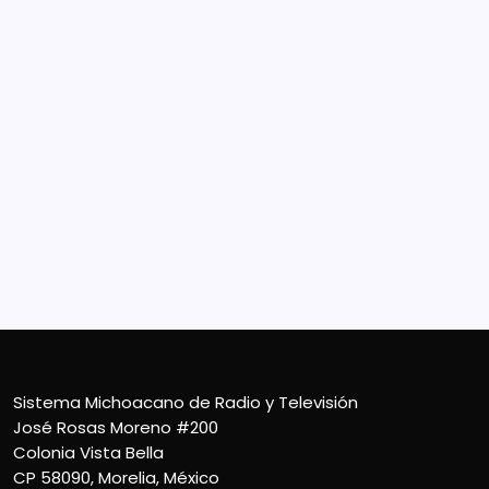
Sistema Michoacano de Radio y Televisión
José Rosas Moreno #200
Colonia Vista Bella
CP 58090, Morelia, México
Teléfono (01) 4431136900
Contacto
smichoacanortv@gmail.com
Sistema Michoacano de Radio y Televisión
José Rosas Moreno #200
Colonia Vista Bella
CP 58090, Morelia, México