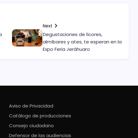
Next
a
Degustaciones de lícores,
almíbares y ates, te esperan en la
Expo Feria Jeráhuaro
Aviso de Privacidad
Catálogo de producciones
Consejo ciudadano
Defensor de las audiencias