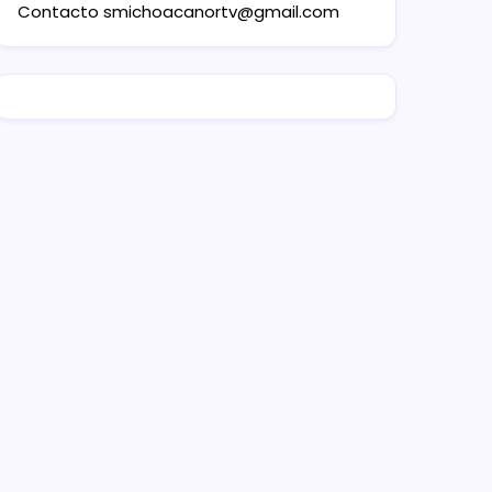
Contacto
smichoacanortv@gmail.com