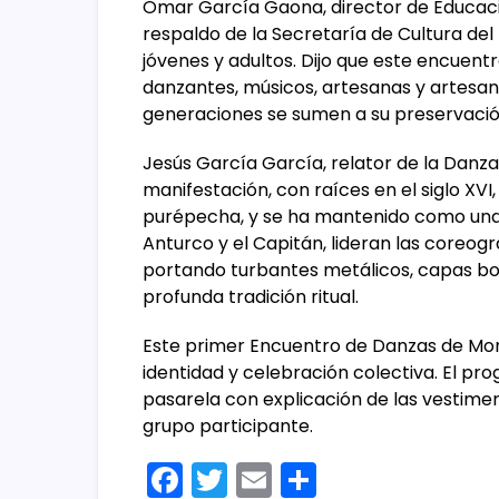
Omar García Gaona, director de Educació
respaldo de la Secretaría de Cultura del 
jóvenes y adultos. Dijo que este encuentro
danzantes, músicos, artesanas y artesan
generaciones se sumen a su preservació
Jesús García García, relator de la Danz
manifestación, con raíces en el siglo XVI
purépecha, y se ha mantenido como una h
Anturco y el Capitán, lideran las coreo
portando turbantes metálicos, capas bo
profunda tradición ritual.
Este primer Encuentro de Danzas de Mo
identidad y celebración colectiva. El pro
pasarela con explicación de las vestimen
grupo participante.
F
T
E
C