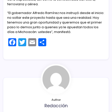
ferroviaria y aérea.
“El gobernador Alfredo Ramírez nos instruyó desde el inicio:
no soltar este proyecto hasta que sea una realidad. Hoy
tenemos una gran oportunidad y queremos que el primer
paso lo demos junto a quienes ya le apuestan todos los
días a Michoacán: ustedes”, manifestó.
F
T
E
C
a
w
m
o
c
itt
ai
m
e
er
l
p
b
ar
o
tir
o
k
Author
Redacción