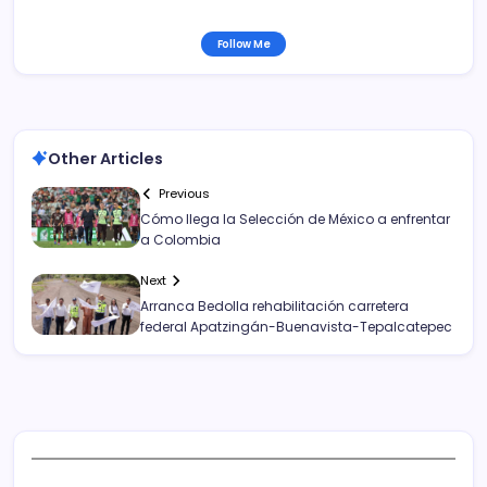
Follow Me
Other Articles
Previous
Cómo llega la Selección de México a enfrentar
a Colombia
Next
Arranca Bedolla rehabilitación carretera
federal Apatzingán-Buenavista-Tepalcatepec