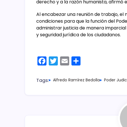
derecho y a la razón humanista, afirmó 
Al encabezar una reunión de trabajo, el
condiciones para que la función del Pode
administrar justicia de manera imparcial
y seguridad jurídica de los ciudadanos.
F
T
E
C
a
w
m
o
c
itt
ai
m
Tags:
Alfredo Ramírez Bedolla
Poder Judic
e
er
l
p
b
ar
o
tir
o
k