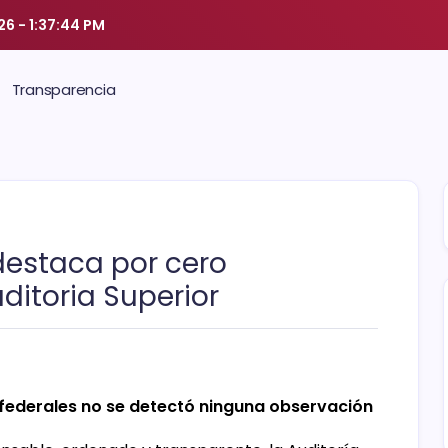
026
-
1:37:44 PM
Transparencia
destaca por cero
ditoria Superior
s federales no se detectó ninguna observación