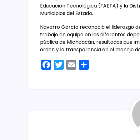
Educación Tecnológica (FAETA) y la Distr
Municipios del Estado.
Navarro García reconoció el liderazgo d
trabajo en equipo en las diferentes depe
pública de Michoacán, resultados que imp
orden y la transparencia en el manejo de 
F
T
E
C
a
w
m
o
c
itt
ai
m
e
er
l
p
b
ar
o
tir
o
k