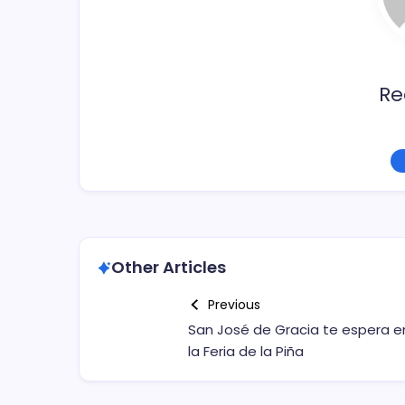
o
k
Re
Other Articles
Previous
San José de Gracia te espera e
la Feria de la Piña