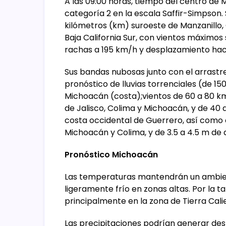
A las 09:00 horas, tiempo del centro de M
categoría 2 en la escala Saffir-Simpson
kilómetros (km) suroeste de Manzanillo,
Baja California Sur, con vientos máximos
rachas a 195 km/h y desplazamiento haci
Sus bandas nubosas junto con el arrast
pronóstico de lluvias torrenciales (de 1
Michoacán (costa);vientos de 60 a 80 km
de Jalisco, Colima y Michoacán, y de 40
costa occidental de Guerrero, así como o
Michoacán y Colima, y de 3.5 a 4.5 m de 
Pronóstico Michoacán
Las temperaturas mantendrán un ambien
ligeramente frío en zonas altas. Por la 
principalmente en la zona de Tierra Cali
Las precipitaciones podrían generar desl