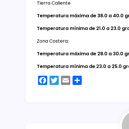
Tierra Caliente
Temperatura máxima de 38.0 a 40.0 g
Temperatura mínima de 21.0 a 23.0 gr
Zona Costera:
Temperatura máxima de 28.0 a 30.0 g
Temperatura mínima de 23.0 a 25.0 gr
F
T
E
C
a
w
m
o
c
itt
ai
m
e
er
l
p
b
ar
o
tir