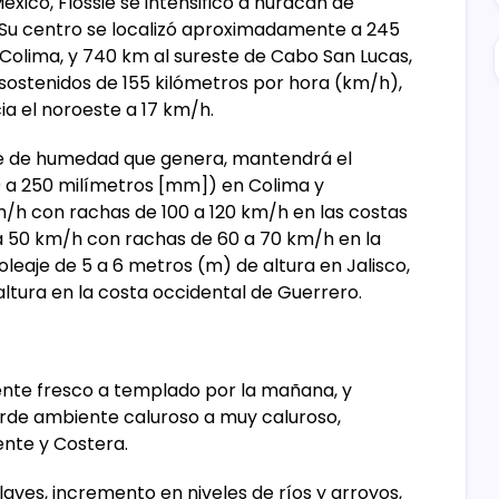
éxico, Flossie se intensificó a huracán de
. Su centro se localizó aproximadamente a 245
 Colima, y 740 km al sureste de Cabo San Lucas,
 sostenidos de 155 kilómetros por hora (km/h),
a el noroeste a 17 km/h.
re de humedad que genera, mantendrá el
50 a 250 milímetros [mm]) en Colima y
/h con rachas de 100 a 120 km/h en las costas
 a 50 km/h con rachas de 60 a 70 km/h en la
leaje de 5 a 6 metros (m) de altura en Jalisco,
altura en la costa occidental de Guerrero.
te fresco a templado por la mañana, y
tarde ambiente caluroso a muy caluroso,
ente y Costera.
aves, incremento en niveles de ríos y arroyos,