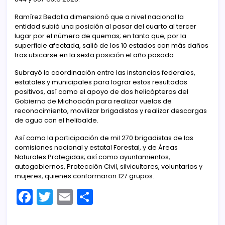
Ramírez Bedolla dimensionó que a nivel nacional la
entidad subió una posición al pasar del cuarto al tercer
lugar por el número de quemas; en tanto que, por la
superficie afectada, salió de los 10 estados con más daños
tras ubicarse en la sexta posición el año pasado.
Subrayó la coordinación entre las instancias federales,
estatales y municipales para lograr estos resultados
positivos, así como el apoyo de dos helicópteros del
Gobierno de Michoacán para realizar vuelos de
reconocimiento, movilizar brigadistas y realizar descargas
de agua con el helibalde.
Así como la participación de mil 270 brigadistas de las
comisiones nacional y estatal Forestal, y de Áreas
Naturales Protegidas; así como ayuntamientos,
autogobiernos, Protección Civil, silvicultores, voluntarios y
mujeres, quienes conformaron 127 grupos.
F
T
E
C
a
w
m
o