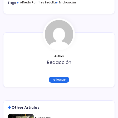
c
itt
ai
m
Tags:
Alfredo Ramírez Bedolla
Michoacán
e
er
l
p
b
ar
o
tir
o
k
Author
Redacción
Follow Me
Other Articles
Previous