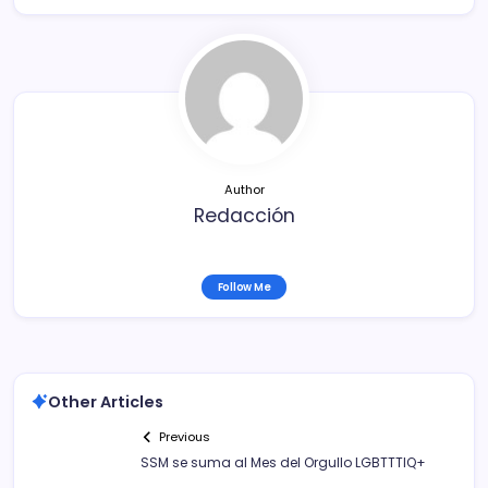
e
er
l
p
b
ar
o
tir
o
k
Author
Redacción
Follow Me
Other Articles
Previous
SSM se suma al Mes del Orgullo LGBTTTIQ+