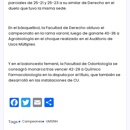
parciales de 25-21 y 25-23 a su similar de Derecho en el
duelo que tuvo la misma sede.
En el básquetbol, la Facultad de Derecho obtuvo el
campeonato en la rama varonil, luego de ganarle 40-36 a
Agrobiología en el choque realizado en el Auditorio de
Usos Múltiples.
Y en el baloncesto femenil, la Facultad de Odontología se
consagró monarca tras vencer 42-29 a Químico
Farmacobiología en la disputa por el título, que también se
desarrolló en las instalaciones de CU.
F
T
E
C
a
w
m
o
c
itt
ai
m
Tags:
Campeones
UMSNH