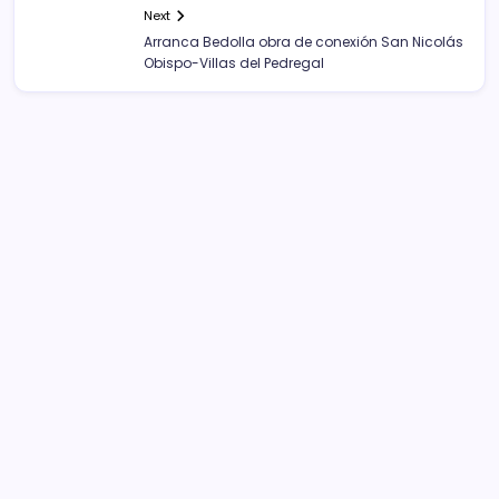
Next
Arranca Bedolla obra de conexión San Nicolás
Obispo-Villas del Pedregal
Sistema Michoacano de Radio y Televisión
José Rosas Moreno #200
Colonia Vista Bella
CP 58090, Morelia, México