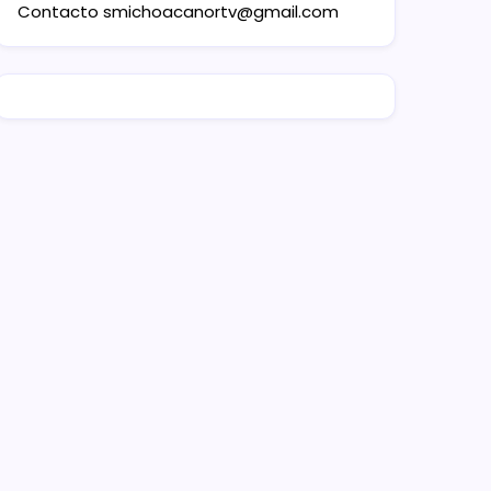
Contacto
smichoacanortv@gmail.com