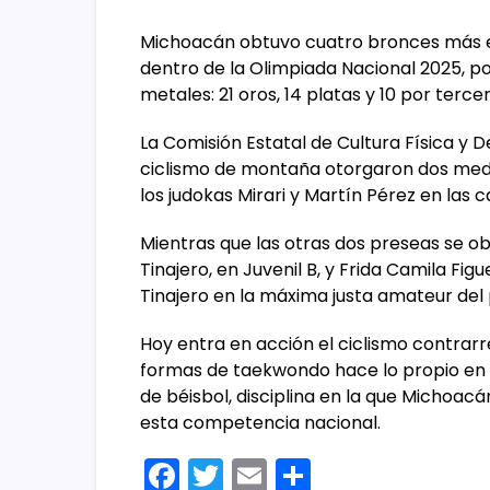
Michoacán obtuvo cuatro bronces más en 
dentro de la Olimpiada Nacional 2025, 
metales: 21 oros, 14 platas y 10 por tercer
La Comisión Estatal de Cultura Física y D
ciclismo de montaña otorgaron dos meda
los judokas Mirari y Martín Pérez en las 
Mientras que las otras dos preseas se o
Tinajero, en Juvenil B, y Frida Camila Fig
Tinajero en la máxima justa amateur del 
Hoy entra en acción el ciclismo contrarr
formas de taekwondo hace lo propio en J
de béisbol, disciplina en la que Michoacá
esta competencia nacional.
F
T
E
C