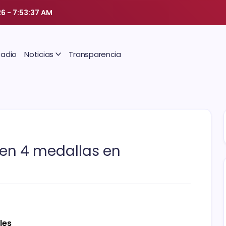
26
-
7:53:38 AM
Radio
Noticias
Transparencia
nen 4 medallas en
les