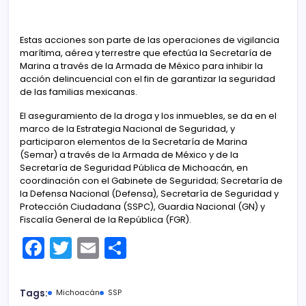
Estas acciones son parte de las operaciones de vigilancia
marítima, aérea y terrestre que efectúa la Secretaría de
Marina a través de la Armada de México para inhibir la
acción delincuencial con el fin de garantizar la seguridad
de las familias mexicanas.
El aseguramiento de la droga y los inmuebles, se da en el
marco de la Estrategia Nacional de Seguridad, y
participaron elementos de la Secretaría de Marina
(Semar) a través de la Armada de México y de la
Secretaría de Seguridad Pública de Michoacán, en
coordinación con el Gabinete de Seguridad; Secretaría de
la Defensa Nacional (Defensa), Secretaría de Seguridad y
Protección Ciudadana (SSPC), Guardia Nacional (GN) y
Fiscalía General de la República (FGR).
F
T
E
C
a
w
m
o
c
itt
ai
m
Tags:
Michoacán
SSP