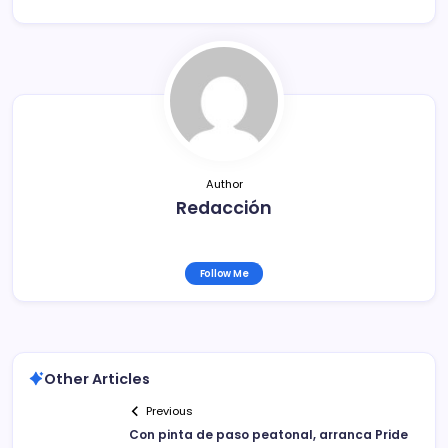
e
er
l
p
b
ar
o
tir
o
k
Author
Redacción
Follow Me
Other Articles
Previous
Con pinta de paso peatonal, arranca Pride