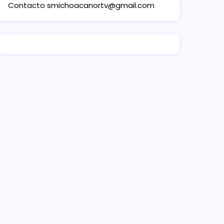
Contacto
smichoacanortv@gmail.com