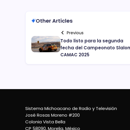
Other Articles
Previous
Todo listo para la segunda
fecha del Campeonato Slalo
CAMAC 2025
Sistema Michoacano de Radio y Televisión
José Rosas Moreno #200
Colonia Vista Bella
CP 58090, Morelia, México