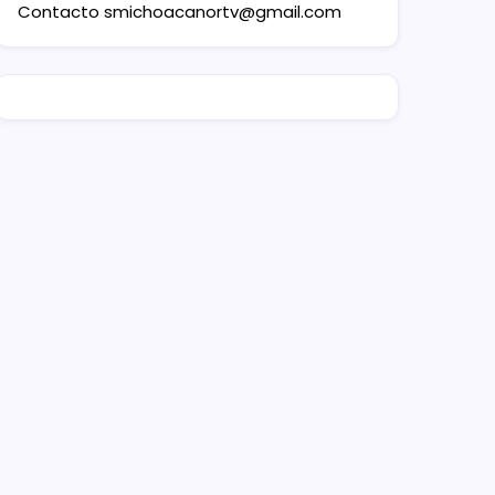
Contacto
smichoacanortv@gmail.com