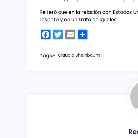
Reiteró que en la relación con Estados U
respeto y en un trato de iguales.
F
T
E
C
a
w
m
o
c
itt
ai
m
Tags:
Claudia Sheinbaum
e
er
l
p
b
ar
o
tir
o
k
Re