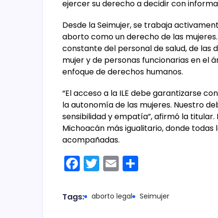
ejercer su derecho a decidir con informaci
Desde la Seimujer, se trabaja activamen
aborto como un derecho de las mujeres. 
constante del personal de salud, de las d
mujer y de personas funcionarias en el á
enfoque de derechos humanos.
“El acceso a la ILE debe garantizarse con
la autonomía de las mujeres. Nuestro d
sensibilidad y empatía”, afirmó la titular
Michoacán más igualitario, donde todas l
acompañadas.
F
T
E
C
a
w
m
o
c
itt
ai
m
Tags:
aborto legal
Seimujer
e
er
l
p