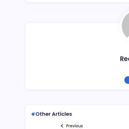
b
ar
o
tir
o
k
Re
Other Articles
Previous