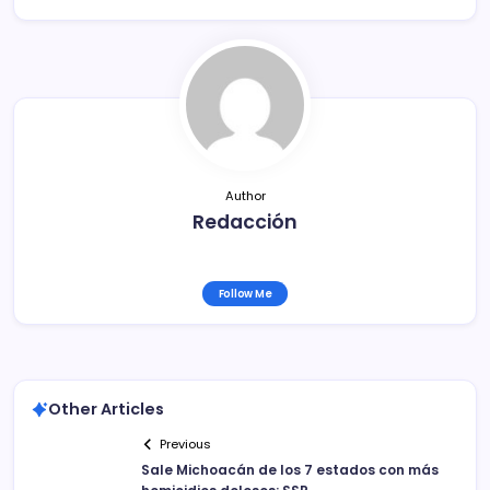
e
er
l
p
b
ar
o
tir
o
k
Author
Redacción
Follow Me
Other Articles
Previous
Sale Michoacán de los 7 estados con más