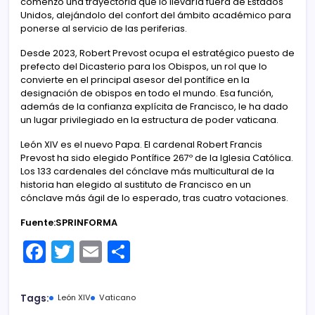
comenzó una trayectoria que lo llevaría fuera de Estados
Unidos, alejándolo del confort del ámbito académico para
ponerse al servicio de las periferias.
Desde 2023, Robert Prevost ocupa el estratégico puesto de
prefecto del Dicasterio para los Obispos, un rol que lo
convierte en el principal asesor del pontífice en la
designación de obispos en todo el mundo. Esa función,
además de la confianza explícita de Francisco, le ha dado
un lugar privilegiado en la estructura de poder vaticana.
León XIV es el nuevo Papa. El cardenal Robert Francis
Prevost ha sido elegido Pontífice 267º de la Iglesia Católica.
Los 133 cardenales del cónclave más multicultural de la
historia han elegido al sustituto de Francisco en un
cónclave más ágil de lo esperado, tras cuatro votaciones.
Fuente:SPRINFORMA
F
T
E
C
a
w
m
o
c
itt
ai
m
Tags:
León XIV
Vaticano