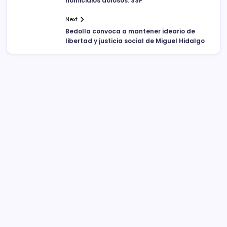
homicidios dolosos: SSP
Next
Bedolla convoca a mantener ideario de
libertad y justicia social de Miguel Hidalgo
Sistema Michoacano de Radio y Televisión
José Rosas Moreno #200
Colonia Vista Bella