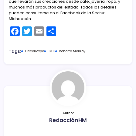
que llevarán sus creaciones desde café, joyería, ropa, y
muchos más productos del estado. Todos los detalles
pueden consultarse en el Facebook de la Sectur
Michoacán.
F
T
E
C
a
w
m
o
c
itt
ai
m
Tags:
Ceconexpo
FMO
Roberto Monroy
e
er
l
p
b
ar
o
tir
o
k
Author
RedacciónHM