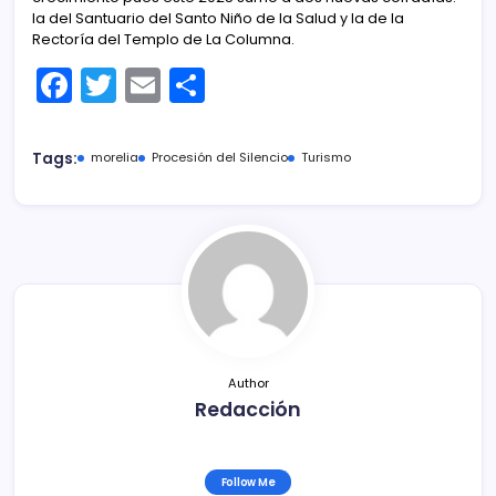
la del Santuario del Santo Niño de la Salud y la de la
Rectoría del Templo de La Columna.
F
T
E
C
a
w
m
o
c
itt
ai
m
Tags:
morelia
Procesión del Silencio
Turismo
e
er
l
p
b
ar
o
tir
o
k
Author
Redacción
Follow Me