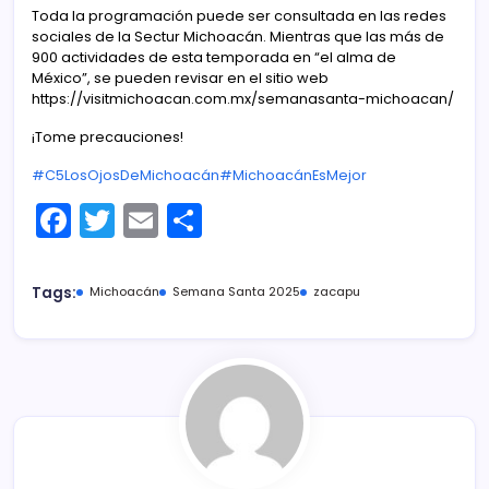
Toda la programación puede ser consultada en las redes
sociales de la Sectur Michoacán. Mientras que las más de
900 actividades de esta temporada en “el alma de
México”, se pueden revisar en el sitio web
https://visitmichoacan.com.mx/semanasanta-michoacan/
¡Tome precauciones!
#C5LosOjosDeMichoacán
#MichoacánEsMejor
F
T
E
C
a
w
m
o
c
itt
ai
m
Tags:
Michoacán
Semana Santa 2025
zacapu
e
er
l
p
b
ar
o
tir
o
k