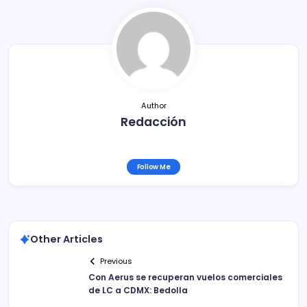
b
ar
o
tir
o
k
Author
Redacción
Follow Me
Other Articles
Previous
Con Aerus se recuperan vuelos comerciales
de LC a CDMX: Bedolla