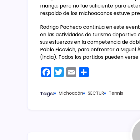
manga, pero no fue suficiente para exten
respaldo de los michoacanos estuve pres
Rodrigo Pacheco continúa en este event
en las actividades de turismo deportivo
sus esfuerzos en la competencia de dobl
Pablo Ficovich, para enfrentar a Miguel 
(India). Todos los partidos pueden verse
F
T
E
C
a
w
m
o
c
itt
ai
m
Tags:
Michoacán
SECTUR
Tennis
e
er
l
p
b
ar
o
tir
o