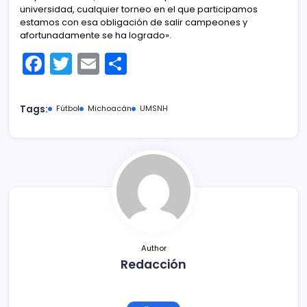
universidad, cualquier torneo en el que participamos
estamos con esa obligación de salir campeones y
afortunadamente se ha logrado».
F
T
E
C
a
w
m
o
c
itt
ai
m
Tags:
Fútbol
Michoacán
UMSNH
e
er
l
p
b
ar
o
tir
o
k
Author
Redacción