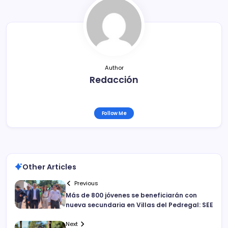
o
tir
o
k
Author
Redacción
Follow Me
Other Articles
Previous
Más de 800 jóvenes se beneficiarán con
nueva secundaria en Villas del Pedregal: SEE
Next