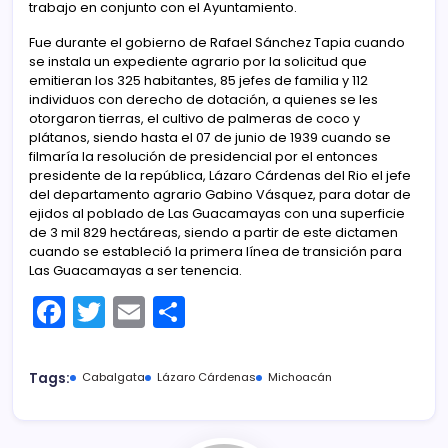
trabajo en conjunto con el Ayuntamiento.
Fue durante el gobierno de Rafael Sánchez Tapia cuando
se instala un expediente agrario por la solicitud que
emitieran los 325 habitantes, 85 jefes de familia y 112
individuos con derecho de dotación, a quienes se les
otorgaron tierras, el cultivo de palmeras de coco y
plátanos, siendo hasta el 07 de junio de 1939 cuando se
filmaría la resolución de presidencial por el entonces
presidente de la república, Lázaro Cárdenas del Rio el jefe
del departamento agrario Gabino Vásquez, para dotar de
ejidos al poblado de Las Guacamayas con una superficie
de 3 mil 829 hectáreas, siendo a partir de este dictamen
cuando se estableció la primera línea de transición para
Las Guacamayas a ser tenencia.
F
T
E
C
a
w
m
o
c
itt
ai
m
Tags:
Cabalgata
Lázaro Cárdenas
Michoacán
e
er
l
p
b
ar