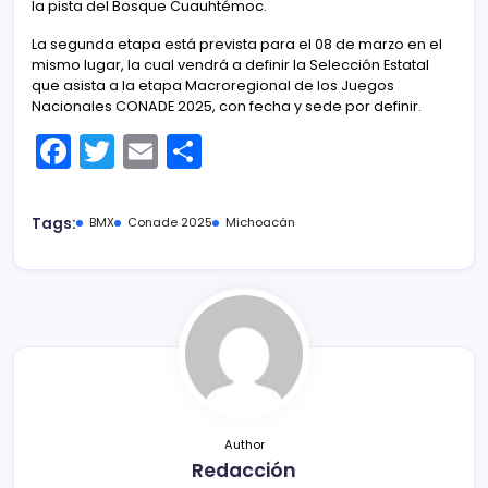
la pista del Bosque Cuauhtémoc.
La segunda etapa está prevista para el 08 de marzo en el
mismo lugar, la cual vendrá a definir la Selección Estatal
que asista a la etapa Macroregional de los Juegos
Nacionales CONADE 2025, con fecha y sede por definir.
F
T
E
C
a
w
m
o
c
itt
ai
m
Tags:
BMX
Conade 2025
Michoacán
e
er
l
p
b
ar
o
tir
o
k
Author
Redacción