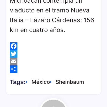
Michoacán contempla un
viaducto en el tramo Nueva
Italia – Lázaro Cárdenas: 156
km en cuatro años.
F
a
T
c
w
E
e
i
m
C
Tags:
México
Sheinbaum
b
t
a
o
o
t
i
m
o
e
l
p