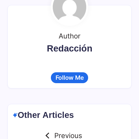
k
r
a
r
t
i
Author
r
Redacción
Follow Me
Other Articles
Previous