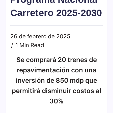
de
principal
Michoacán,
es
Carretero 2025-2030
México.
transmitir
Creado
contenidos
en
educativos,
1984,
culturales,
26 de febrero de 2025
su
científicos
1 Min Read
objetivo
y
principal
de
es
interés
Se comprará 20 trenes de
transmitir
social,
repavimentación con una
contenidos
además
educativos,
de
inversión de 850 mdp que
culturales,
brindar
permitirá disminuir costos al
científicos
cobertura
y
a
30%
de
las
interés
noticias