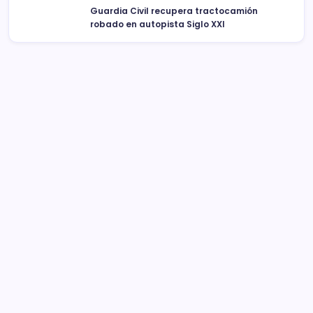
Guardia Civil recupera tractocamión
robado en autopista Siglo XXI
Sistema Michoacano de Radio y Televisión
José Rosas Moreno #200
Colonia Vista Bella
CP 58090, Morelia, México
Teléfono (01) 4431136900