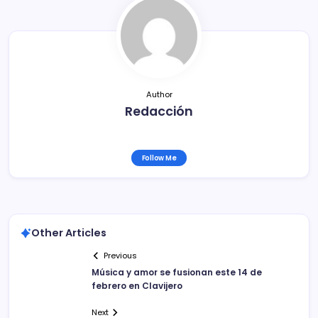
o
tir
o
k
Author
Redacción
Follow Me
Other Articles
Previous
Música y amor se fusionan este 14 de
febrero en Clavijero
Next