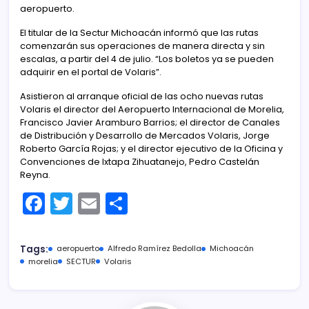
aeropuerto.
El titular de la Sectur Michoacán informó que las rutas
comenzarán sus operaciones de manera directa y sin
escalas, a partir del 4 de julio. “Los boletos ya se pueden
adquirir en el portal de Volaris”.
Asistieron al arranque oficial de las ocho nuevas rutas
Volaris el director del Aeropuerto Internacional de Morelia,
Francisco Javier Aramburo Barrios; el director de Canales
de Distribución y Desarrollo de Mercados Volaris, Jorge
Roberto García Rojas; y el director ejecutivo de la Oficina y
Convenciones de Ixtapa Zihuatanejo, Pedro Castelán
Reyna.
F
T
E
C
a
w
m
o
c
itt
ai
m
Tags:
aeropuerto
Alfredo Ramírez Bedolla
Michoacán
e
er
l
p
morelia
SECTUR
Volaris
b
ar